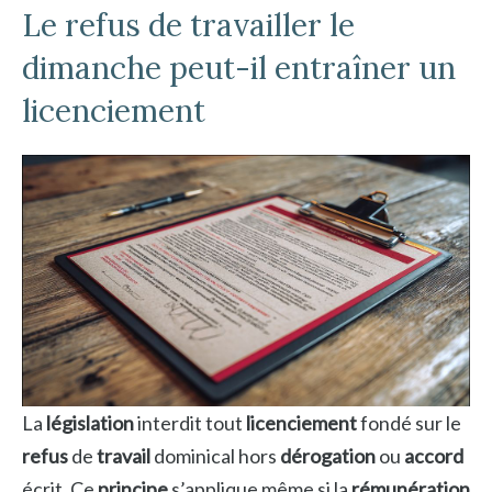
Le refus de travailler le
dimanche peut-il entraîner un
licenciement
La
législation
interdit tout
licenciement
fondé sur le
refus
de
travail
dominical hors
dérogation
ou
accord
écrit. Ce
principe
s’applique même si la
rémunération