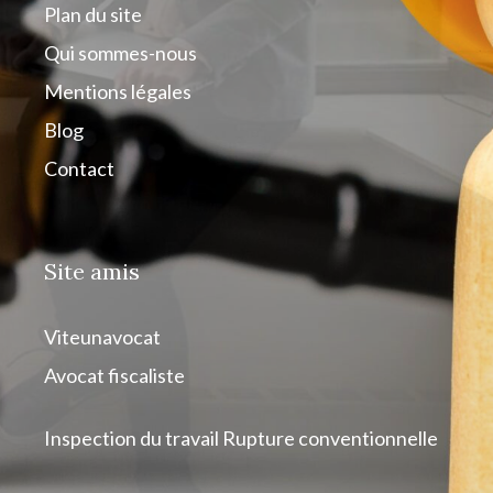
Plan du site
Qui sommes-nous
Mentions légales
Blog
Contact
Site amis
Viteunavocat
Avocat fiscaliste
Inspection du travail
Rupture conventionnelle