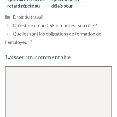
retard répété au
délais pour
travail ?
remettre les
Catégories
Droit du travail
documents de fin
de contrat ?
Qu’est-ce qu’un CSE et quel est son rôle ?
Quelles sont les obligations de formation de
l’employeur ?
Laisser un commentaire
Commentaire